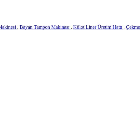
Makinesi
,
Bayan Tampon Makinası
,
Külot Liner Üretim Hattı
,
Çekme