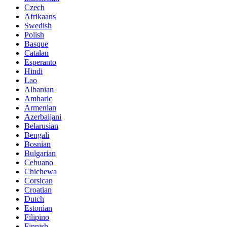
Czech
Afrikaans
Swedish
Polish
Basque
Catalan
Esperanto
Hindi
Lao
Albanian
Amharic
Armenian
Azerbaijani
Belarusian
Bengali
Bosnian
Bulgarian
Cebuano
Chichewa
Corsican
Croatian
Dutch
Estonian
Filipino
Finnish