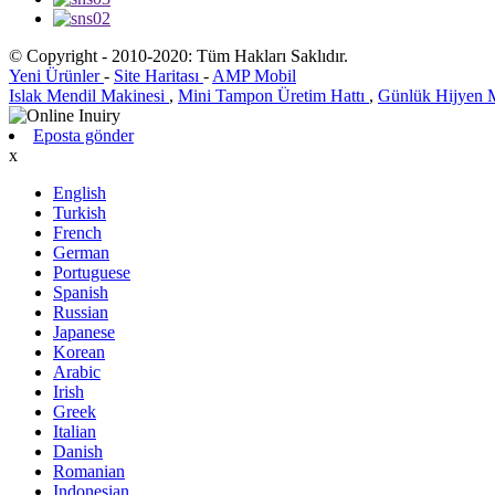
© Copyright - 2010-2020: Tüm Hakları Saklıdır.
Yeni Ürünler
-
Site Haritası
-
AMP Mobil
Islak Mendil Makinesi
,
Mini Tampon Üretim Hattı
,
Günlük Hijyen 
Eposta gönder
x
English
Turkish
French
German
Portuguese
Spanish
Russian
Japanese
Korean
Arabic
Irish
Greek
Italian
Danish
Romanian
Indonesian