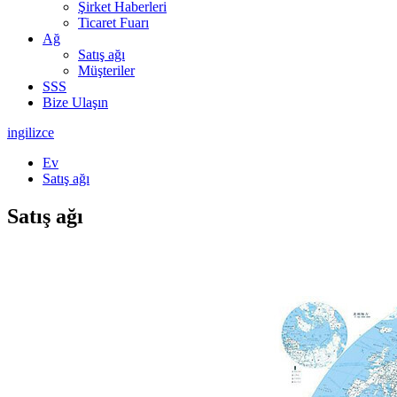
Şirket Haberleri
Ticaret Fuarı
Ağ
Satış ağı
Müşteriler
SSS
Bize Ulaşın
ingilizce
Ev
Satış ağı
Satış ağı