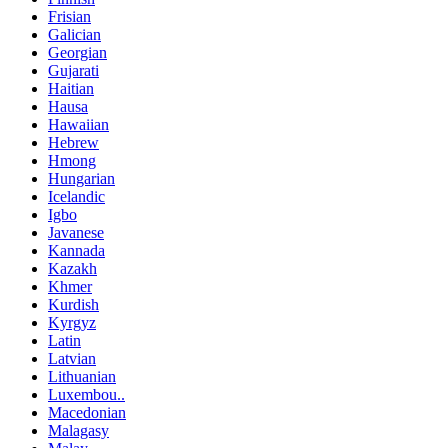
Frisian
Galician
Georgian
Gujarati
Haitian
Hausa
Hawaiian
Hebrew
Hmong
Hungarian
Icelandic
Igbo
Javanese
Kannada
Kazakh
Khmer
Kurdish
Kyrgyz
Latin
Latvian
Lithuanian
Luxembou..
Macedonian
Malagasy