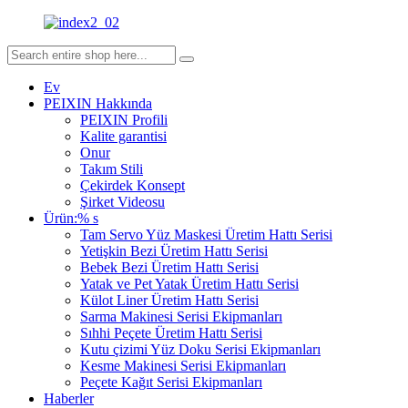
Ev
PEIXIN Hakkında
PEIXIN Profili
Kalite garantisi
Onur
Takım Stili
Çekirdek Konsept
Şirket Videosu
Ürün:% s
Tam Servo Yüz Maskesi Üretim Hattı Serisi
Yetişkin Bezi Üretim Hattı Serisi
Bebek Bezi Üretim Hattı Serisi
Yatak ve Pet Yatak Üretim Hattı Serisi
Külot Liner Üretim Hattı Serisi
Sarma Makinesi Serisi Ekipmanları
Sıhhi Peçete Üretim Hattı Serisi
Kutu çizimi Yüz Doku Serisi Ekipmanları
Kesme Makinesi Serisi Ekipmanları
Peçete Kağıt Serisi Ekipmanları
Haberler