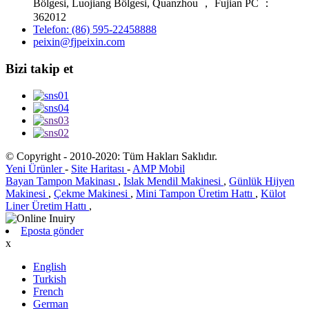
Bölgesi, Luojiang Bölgesi, Quanzhou ， Fujian PC ：
362012
Telefon: (86) 595-22458888
peixin@fjpeixin.com
Bizi takip et
© Copyright - 2010-2020: Tüm Hakları Saklıdır.
Yeni Ürünler
-
Site Haritası
-
AMP Mobil
Bayan Tampon Makinası
,
Islak Mendil Makinesi
,
Günlük Hijyen
Makinesi
,
Çekme Makinesi
,
Mini Tampon Üretim Hattı
,
Külot
Liner Üretim Hattı
,
Eposta gönder
x
English
Turkish
French
German