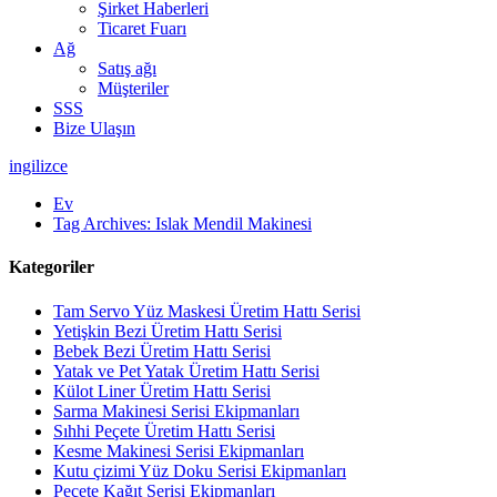
Şirket Haberleri
Ticaret Fuarı
Ağ
Satış ağı
Müşteriler
SSS
Bize Ulaşın
ingilizce
Ev
Tag Archives: Islak Mendil Makinesi
Kategoriler
Tam Servo Yüz Maskesi Üretim Hattı Serisi
Yetişkin Bezi Üretim Hattı Serisi
Bebek Bezi Üretim Hattı Serisi
Yatak ve Pet Yatak Üretim Hattı Serisi
Külot Liner Üretim Hattı Serisi
Sarma Makinesi Serisi Ekipmanları
Sıhhi Peçete Üretim Hattı Serisi
Kesme Makinesi Serisi Ekipmanları
Kutu çizimi Yüz Doku Serisi Ekipmanları
Peçete Kağıt Serisi Ekipmanları