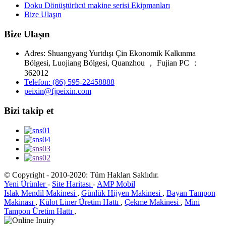
Doku Dönüştürücü makine serisi Ekipmanları
Bize Ulaşın
Bize Ulaşın
Adres: Shuangyang Yurtdışı Çin Ekonomik Kalkınma
Bölgesi, Luojiang Bölgesi, Quanzhou ， Fujian PC ：
362012
Telefon: (86) 595-22458888
peixin@fjpeixin.com
Bizi takip et
© Copyright - 2010-2020: Tüm Hakları Saklıdır.
Yeni Ürünler
-
Site Haritası
-
AMP Mobil
Islak Mendil Makinesi
,
Günlük Hijyen Makinesi
,
Bayan Tampon
Makinası
,
Külot Liner Üretim Hattı
,
Çekme Makinesi
,
Mini
Tampon Üretim Hattı
,