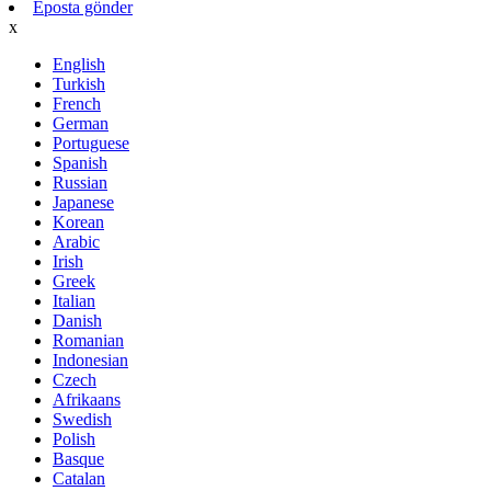
Eposta gönder
x
English
Turkish
French
German
Portuguese
Spanish
Russian
Japanese
Korean
Arabic
Irish
Greek
Italian
Danish
Romanian
Indonesian
Czech
Afrikaans
Swedish
Polish
Basque
Catalan