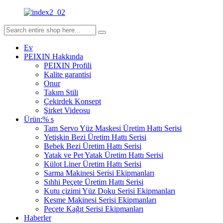
Ev
PEIXIN Hakkında
PEIXIN Profili
Kalite garantisi
Onur
Takım Stili
Çekirdek Konsept
Şirket Videosu
Ürün:% s
Tam Servo Yüz Maskesi Üretim Hattı Serisi
Yetişkin Bezi Üretim Hattı Serisi
Bebek Bezi Üretim Hattı Serisi
Yatak ve Pet Yatak Üretim Hattı Serisi
Külot Liner Üretim Hattı Serisi
Sarma Makinesi Serisi Ekipmanları
Sıhhi Peçete Üretim Hattı Serisi
Kutu çizimi Yüz Doku Serisi Ekipmanları
Kesme Makinesi Serisi Ekipmanları
Peçete Kağıt Serisi Ekipmanları
Haberler