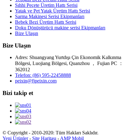
Sıhhi Peçete Üretim Hattı Serisi
Yatak ve Pet Yatak Üretim Hattı Serisi
Sarma Makinesi Serisi Ekipmanları
Bebek Bezi Üretim Hattı Serisi
Doku Dönüştürücü makine serisi Ekipmanları
Bize Ulaşın
Bize Ulaşın
Adres: Shuangyang Yurtdışı Çin Ekonomik Kalkınma
Bölgesi, Luojiang Bölgesi, Quanzhou ， Fujian PC ：
362012
Telefon: (86) 595-22458888
peixin@fjpeixin.com
Bizi takip et
© Copyright - 2010-2020: Tüm Hakları Saklıdır.
Yeni Ürünler
-
Site Haritası
-
AMP Mobil