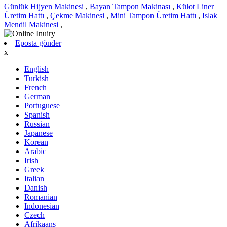
Günlük Hijyen Makinesi
,
Bayan Tampon Makinası
,
Külot Liner
Üretim Hattı
,
Çekme Makinesi
,
Mini Tampon Üretim Hattı
,
Islak
Mendil Makinesi
,
Eposta gönder
x
English
Turkish
French
German
Portuguese
Spanish
Russian
Japanese
Korean
Arabic
Irish
Greek
Italian
Danish
Romanian
Indonesian
Czech
Afrikaans