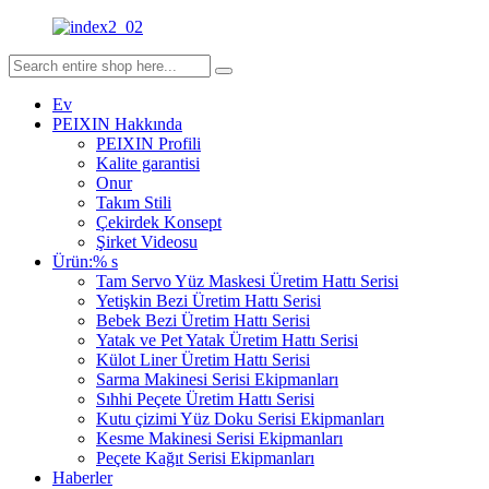
Ev
PEIXIN Hakkında
PEIXIN Profili
Kalite garantisi
Onur
Takım Stili
Çekirdek Konsept
Şirket Videosu
Ürün:% s
Tam Servo Yüz Maskesi Üretim Hattı Serisi
Yetişkin Bezi Üretim Hattı Serisi
Bebek Bezi Üretim Hattı Serisi
Yatak ve Pet Yatak Üretim Hattı Serisi
Külot Liner Üretim Hattı Serisi
Sarma Makinesi Serisi Ekipmanları
Sıhhi Peçete Üretim Hattı Serisi
Kutu çizimi Yüz Doku Serisi Ekipmanları
Kesme Makinesi Serisi Ekipmanları
Peçete Kağıt Serisi Ekipmanları
Haberler