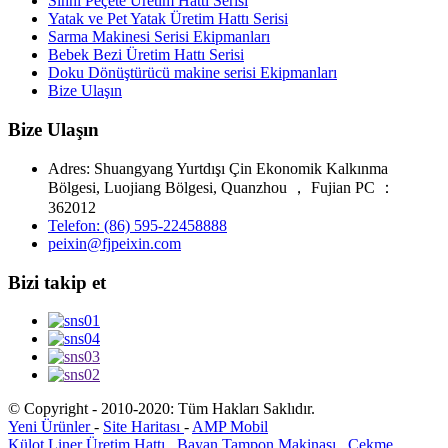
Sıhhi Peçete Üretim Hattı Serisi
Yatak ve Pet Yatak Üretim Hattı Serisi
Sarma Makinesi Serisi Ekipmanları
Bebek Bezi Üretim Hattı Serisi
Doku Dönüştürücü makine serisi Ekipmanları
Bize Ulaşın
Bize Ulaşın
Adres: Shuangyang Yurtdışı Çin Ekonomik Kalkınma
Bölgesi, Luojiang Bölgesi, Quanzhou ， Fujian PC ：
362012
Telefon: (86) 595-22458888
peixin@fjpeixin.com
Bizi takip et
© Copyright - 2010-2020: Tüm Hakları Saklıdır.
Yeni Ürünler
-
Site Haritası
-
AMP Mobil
Külot Liner Üretim Hattı
,
Bayan Tampon Makinası
,
Çekme