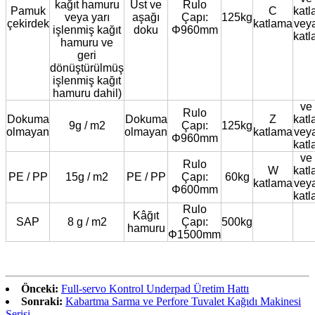
kağıt hamuru
Üst ve
Rulo
Pamuk
C
kat
veya yarı
aşağı
Çapı:
125kg
çekirdek
katlama
vey
işlenmiş kağıt
doku
Φ960mm
kat
hamuru ve
geri
dönüştürülmüş
işlenmiş kağıt
hamuru dahil)
ve 
Rulo
Dokuma
Dokuma
Z
kat
9g / m2
Çapı:
125kg
olmayan
olmayan
katlama
vey
Φ960mm
kat
ve 
Rulo
W
kat
PE / PP
15g / m2
PE / PP
Çapı:
60kg
katlama
vey
Φ600mm
kat
Rulo
Kâğıt
SAP
8 g / m2
Çapı:
500kg
hamuru
Φ1500mm
Önceki:
Full-servo Kontrol Underpad Üretim Hattı
Sonraki:
Kabartma Sarma ve Perfore Tuvalet Kağıdı Makinesi
Serisi