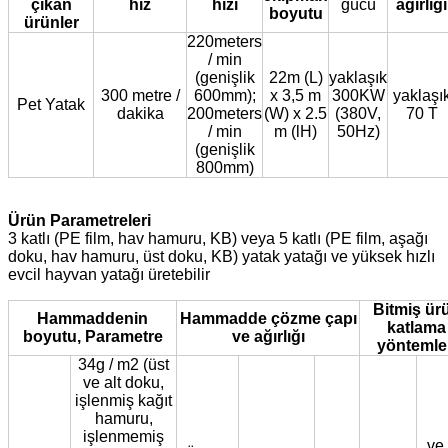
çıkan
hız
hızı
gücü
ağırlığı
boyutu
ürünler
220meters
/ min
(genişlik
22m (L)
yaklaşık
300 metre /
600mm);
x 3,5 m
300KW
yaklaşı
Pet Yatak
dakika
200meters
(W) x 2.5
(380V,
70 T
/ min
m (lH)
50Hz)
(genişlik
800mm)
Ürün Parametreleri
3 katlı (PE film, hav hamuru, KB) veya 5 katlı (PE film, aşağı
doku, hav hamuru, üst doku, KB) yatak yatağı ve yüksek hızlı
evcil hayvan yatağı üretebilir
Bitmiş ür
Hammaddenin
Hammadde çözme çapı
katlama
boyutu, Parametre
ve ağırlığı
yöntemle
34g / m2 (üst
ve alt doku,
işlenmiş kağıt
hamuru,
işlenmemiş
ve 