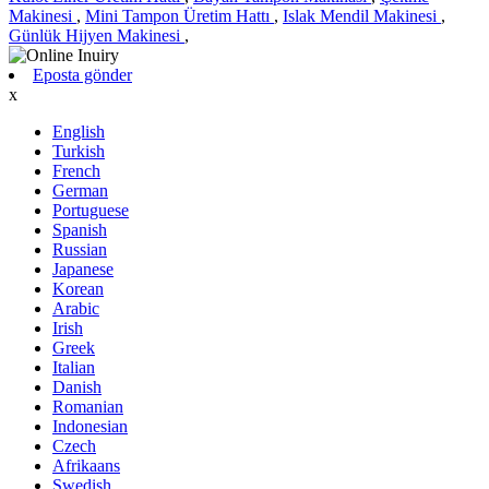
Makinesi
,
Mini Tampon Üretim Hattı
,
Islak Mendil Makinesi
,
Günlük Hijyen Makinesi
,
Eposta gönder
x
English
Turkish
French
German
Portuguese
Spanish
Russian
Japanese
Korean
Arabic
Irish
Greek
Italian
Danish
Romanian
Indonesian
Czech
Afrikaans
Swedish