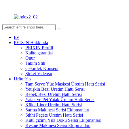
Ev
PEIXIN Hakkında
PEIXIN Profili
Kalite garantisi
Onur
Takım Stili
Çekirdek Konsept
Şirket Videosu
Ürün:% s
Tam Servo Yüz Maskesi Üretim Hattı Serisi
Yetişkin Bezi Üretim Hattı Serisi
Bebek Bezi Üretim Hattı Serisi
Yatak ve Pet Yatak Üretim Hattı Serisi
Külot Liner Üretim Hattı Serisi
Sarma Makinesi Serisi Ekipmanları
Sıhhi Peçete Üretim Hattı Serisi
Kutu çizimi Yüz Doku Serisi Ekipmanları
Kesme Makinesi Serisi Ekipmanları