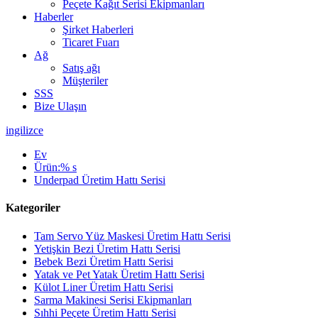
Peçete Kağıt Serisi Ekipmanları
Haberler
Şirket Haberleri
Ticaret Fuarı
Ağ
Satış ağı
Müşteriler
SSS
Bize Ulaşın
ingilizce
Ev
Ürün:% s
Underpad Üretim Hattı Serisi
Kategoriler
Tam Servo Yüz Maskesi Üretim Hattı Serisi
Yetişkin Bezi Üretim Hattı Serisi
Bebek Bezi Üretim Hattı Serisi
Yatak ve Pet Yatak Üretim Hattı Serisi
Külot Liner Üretim Hattı Serisi
Sarma Makinesi Serisi Ekipmanları
Sıhhi Peçete Üretim Hattı Serisi